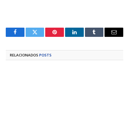
Facebook
Twitter
Pinterest
LinkedIn
Tumblr
E-
mail
RELACIONADOS
POSTS