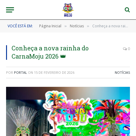
VOCÊ ESTÁ EM:
Página Inicial
Notícias
Conheça a nova rainha do CarnaMoju 2026 👑
»
»
Conheça a nova rainha do
0
CarnaMoju 2026 👑
POR
PORTAL
ON
15 DE FEVEREIRO DE 2026
NOTÍCIAS