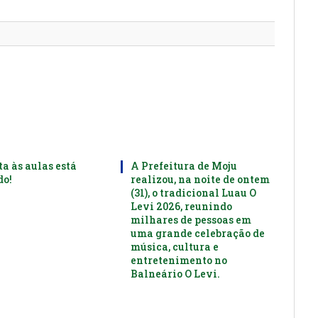
mail
ta às aulas está
A Prefeitura de Moju
o!
realizou, na noite de ontem
(31), o tradicional Luau O
Levi 2026, reunindo
milhares de pessoas em
uma grande celebração de
música, cultura e
entretenimento no
Balneário O Levi.