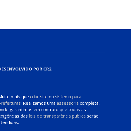
DESENVOLVIDO POR CR2
Muito mais que
criar site
ou
sistema para
prefeituras
! Realizamos uma
assessoria
completa,
onde garantimos em contrato que todas as
exigências das
leis de transparência pública
serão
atendidas.