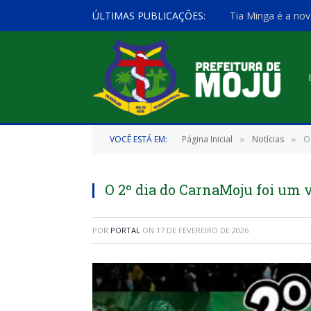
ÚLTIMAS PUBLICAÇÕES:
Tia Minga é a nov
VOCÊ ESTÁ EM:
Página Inicial
Notícias
O
»
»
O 2º dia do CarnaMoju foi um 
POR
PORTAL
ON
17 DE FEVEREIRO DE 2026