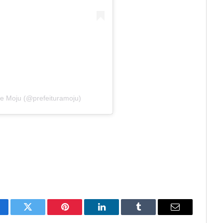
de Moju (@prefeituramoju)
cebook
Twitter
Pinterest
LinkedIn
Tumblr
E-