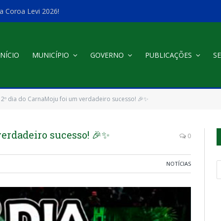
a Coroa Levi 2026!
INÍCIO
MUNICÍPIO
GOVERNO
PUBLICAÇÕES
SE
 2º dia do CarnaMoju foi um verdadeiro sucesso! 🎉✨
verdadeiro sucesso! 🎉✨
0
NOTÍCIAS