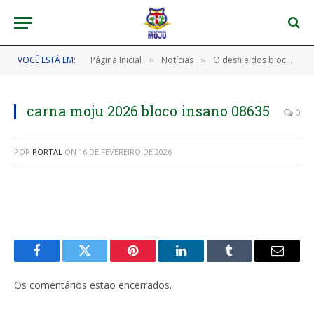
VOCÊ ESTÁ EM:
Página Inicial
Notícias
O desfile dos blocos no corredor da folia foi simplesmente incrível! 🎉✨
»
»
carna moju 2026 bloco insano 08635
0
POR
PORTAL
ON
16 DE FEVEREIRO DE 2026
Facebook
Twitter
Pinterest
LinkedIn
Tumblr
E-
mail
Os comentários estão encerrados.