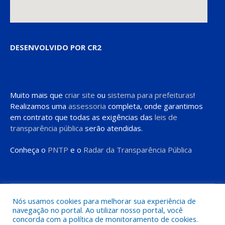
DESENVOLVIDO POR CR2
Muito mais que
criar site
ou
sistema para prefeituras
!
Realizamos uma
assessoria
completa, onde garantimos
em contrato que todas as exigências das
leis de
transparência pública
serão atendidas.
Conheça o
PNTP
e o
Radar da Transparência Pública
Todos os direitos reservados a Prefeitura de Moju
Nós usamos cookies para melhorar sua experiência de
navegação no portal. Ao utilizar nosso portal, você
concorda com a política de monitoramento de cookies.