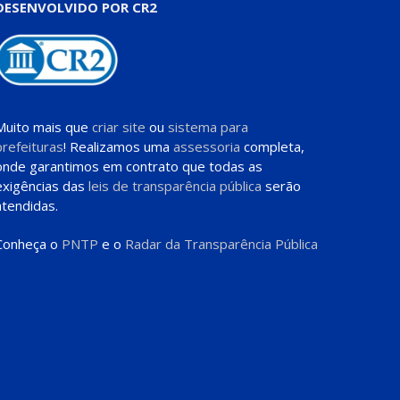
DESENVOLVIDO POR CR2
Muito mais que
criar site
ou
sistema para
prefeituras
! Realizamos uma
assessoria
completa,
onde garantimos em contrato que todas as
exigências das
leis de transparência pública
serão
atendidas.
Conheça o
PNTP
e o
Radar da Transparência Pública