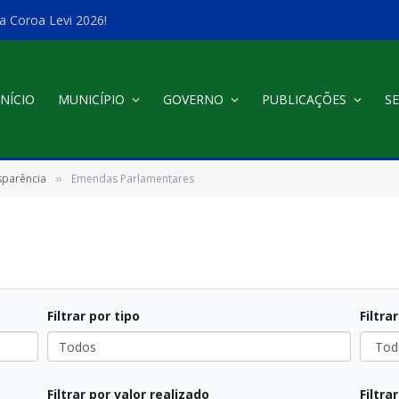
a Coroa Levi 2026!
INÍCIO
MUNICÍPIO
GOVERNO
PUBLICAÇÕES
SE
sparência
Emendas Parlamentares
»
Filtrar por tipo
Filtra
Todos
Todos
Filtrar por valor realizado
Filtra