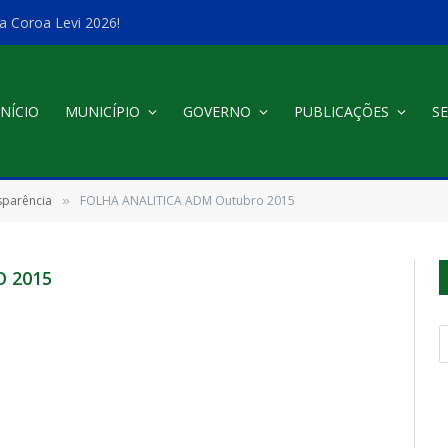
a Coroa Levi 2026!
INÍCIO
MUNICÍPIO
GOVERNO
PUBLICAÇÕES
SE
sparência
FOLHA ANALITICA ADM Outubro 2015
»
 2015