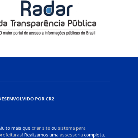
DESENVOLVIDO POR CR2
Muito mais que
criar site
ou
sistema para
prefeituras
! Realizamos uma
assessoria
completa,