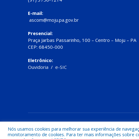
E-mail:
ascom@moju.pa.gov.br
Presencial:
Praça Jarbas Passarinho, 100 – Centro – Moju – PA
CEP: 68450-000
Eletrônico:
Ouvidoria
/
e-SIC
Todos os direitos reservados a Prefeitura de Moju
Nós usamos cookies para melhorar sua experiência de navegação
monitoramento de cookies. Para ter mais informações sobre como