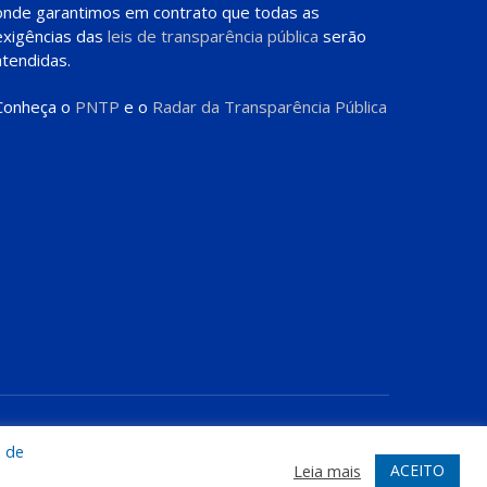
onde garantimos em contrato que todas as
exigências das
leis de transparência pública
serão
atendidas.
Conheça o
PNTP
e o
Radar da Transparência Pública
te
Acessar Área Administrativa
Acessar o Webmail
a de
ACEITO
Leia mais