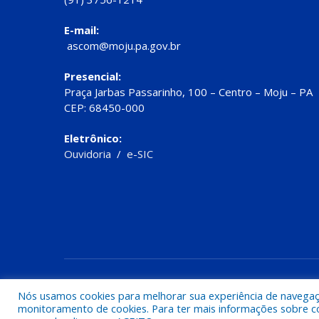
E-mail:
ascom@moju.pa.gov.br
Presencial:
Praça Jarbas Passarinho, 100 – Centro – Moju – PA
CEP: 68450-000
Eletrônico:
Ouvidoria
/
e-SIC
Todos os direitos reservados a Prefeitura de Moju
Nós usamos cookies para melhorar sua experiência de navegação
monitoramento de cookies. Para ter mais informações sobre como