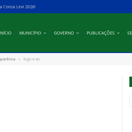
a Coroa Levi 2026!
INÍCIO
MUNICÍPIO
GOVERNO
PUBLICAÇÕES
SE
sparência
logo-e-sic
»