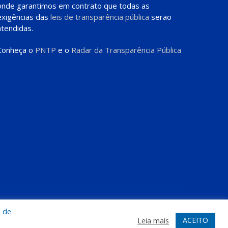
onde garantimos em contrato que todas as
exigências das
leis de transparência pública
serão
atendidas.
Conheça o
PNTP
e o
Radar da Transparência Pública
te
Acessar Área Administrativa
Acessar o Webmail
a de
ACEITO
Leia mais