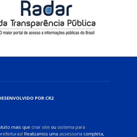
DESENVOLVIDO POR CR2
Muito mais que
criar site
ou
sistema para
prefeituras
! Realizamos uma
assessoria
completa,