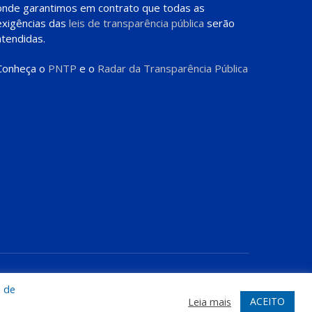
onde garantimos em contrato que todas as
exigências das
leis de transparência pública
serão
atendidas.
Conheça o
PNTP
e o
Radar da Transparência Pública
te
Acessar Área Administrativa
Acessar o Webmail
a de
ACEITO
Leia mais