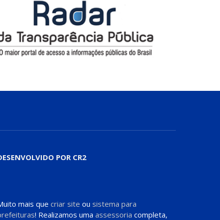
DESENVOLVIDO POR CR2
Muito mais que
criar site
ou
sistema para
prefeituras
! Realizamos uma
assessoria
completa,