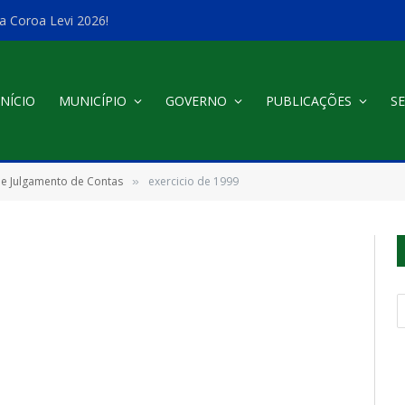
a Coroa Levi 2026!
INÍCIO
MUNICÍPIO
GOVERNO
PUBLICAÇÕES
SE
 e Julgamento de Contas
exercicio de 1999
»