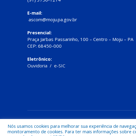
E-mail:
ascom@moju.pa.gov.br
Presencial:
Praça Jarbas Passarinho, 100 – Centro – Moju – PA
CEP: 68450-000
Eletrônico:
Ouvidoria
/
e-SIC
Todos os direitos reservados a Prefeitura de Moju
Nós usamos cookies para melhorar sua experiência de navegação
monitoramento de cookies. Para ter mais informações sobre como