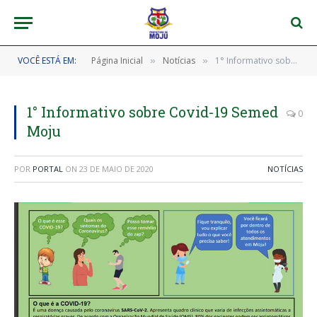
VOCÊ ESTÁ EM:
Página Inicial
Notícias
1° Informativo sobre Covid-19 Semed Moju
»
»
1° Informativo sobre Covid-19 Semed
0
Moju
POR
PORTAL
ON
23 DE MAIO DE 2020
NOTÍCIAS