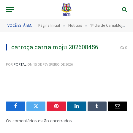
VOCÊ ESTÁ EM:
Página Inicial
Notícias
1º dia de CarnaMoju abre a festa com muita animação
»
»
carroça carna moju 202608456
0
POR
PORTAL
ON
15 DE FEVEREIRO DE 2026
Facebook
Twitter
Pinterest
LinkedIn
Tumblr
E-
mail
Os comentários estão encerrados.