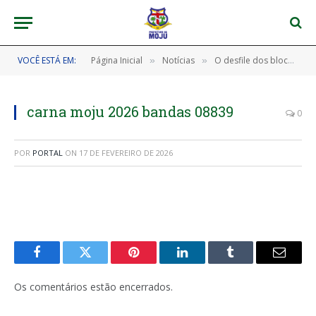
VOCÊ ESTÁ EM:
Página Inicial
Notícias
O desfile dos blocos no corredor da folia foi um verdadeiro espetáculo no nosso CarnaMoju 2026! 🎊🎉
»
»
carna moju 2026 bandas 08839
0
POR
PORTAL
ON
17 DE FEVEREIRO DE 2026
Facebook
Twitter
Pinterest
LinkedIn
Tumblr
E-
mail
Os comentários estão encerrados.