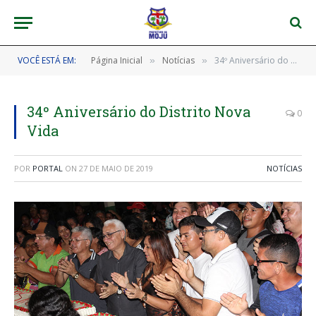
VOCÊ ESTÁ EM:
Página Inicial
Notícias
34º Aniversário do Distrito Nova Vida
»
»
34º Aniversário do Distrito Nova
0
Vida
POR
PORTAL
ON
27 DE MAIO DE 2019
NOTÍCIAS