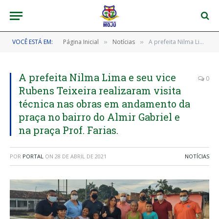
VOCÊ ESTÁ EM:
Página Inicial
Notícias
A prefeita Nilma Lima e seu vice Rubens Teixeira realizaram visita técnica nas obras em andamento da praça no bairro do Almir Gabriel e na praça Prof. Farias.
»
»
A prefeita Nilma Lima e seu vice
0
Rubens Teixeira realizaram visita
técnica nas obras em andamento da
praça no bairro do Almir Gabriel e
na praça Prof. Farias.
POR
PORTAL
ON
28 DE ABRIL DE 2021
NOTÍCIAS