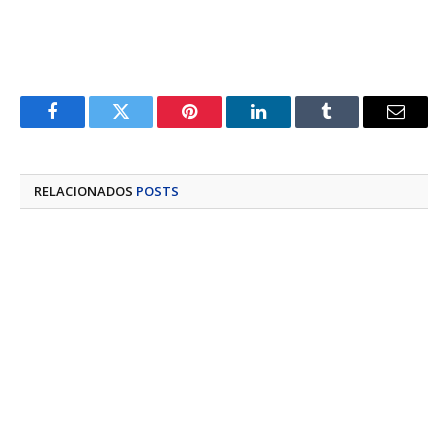
Facebook
Twitter
Pinterest
LinkedIn
Tumblr
E-
mail
RELACIONADOS
POSTS