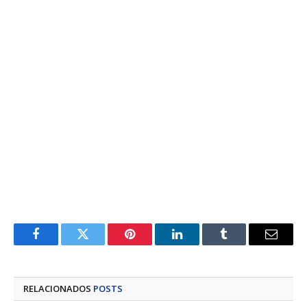
Facebook
Twitter
Pinterest
LinkedIn
Tumblr
E-
mail
RELACIONADOS
POSTS