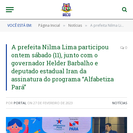
VOCÊ ESTÁ EM:
Página Inicial
Notícias
A prefeita Nilma Lima participou ontem sábado (11), junto com o governador Helder Barbalho e deputado estadual Iran da assinatura do programa “Alfabetiza Pará”
»
»
A prefeita Nilma Lima participou
0
ontem sábado (11), junto com o
governador Helder Barbalho e
deputado estadual Iran da
assinatura do programa “Alfabetiza
Pará”
POR
PORTAL
ON
27 DE FEVEREIRO DE 2023
NOTÍCIAS