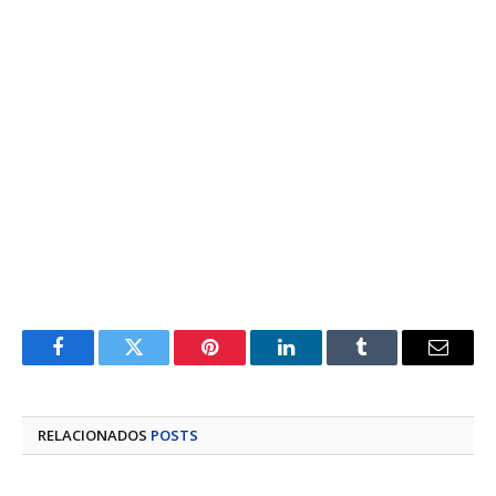
Facebook
Twitter
Pinterest
LinkedIn
Tumblr
E-
mail
RELACIONADOS
POSTS