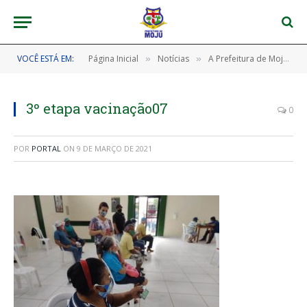
VOCÊ ESTÁ EM:
Página Inicial
Notícias
A Prefeitura de Moju continua, nesta terça-feira, 09/03, a vacinação de idosos com 70 anos ou mais.
»
»
3º etapa vacinação07
0
POR
PORTAL
ON
9 DE MARÇO DE 2021