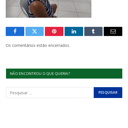
Facebook
Twitter
Pinterest
LinkedIn
Tumblr
E-
mail
Os comentários estão encerrados.
NÃO ENCONTROU O QUE QUERIA?