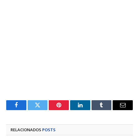
Facebook
Twitter
Pinterest
LinkedIn
Tumblr
E-
mail
RELACIONADOS
POSTS