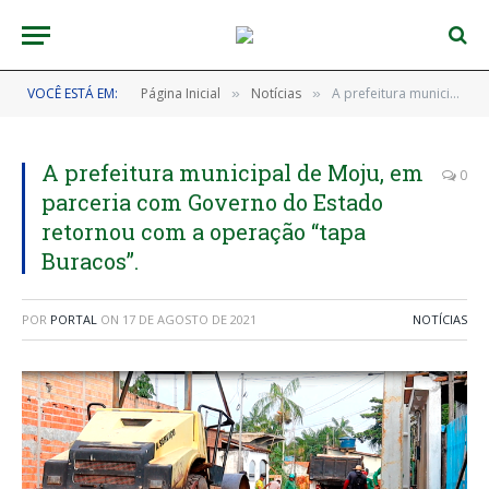
VOCÊ ESTÁ EM:
Página Inicial
Notícias
A prefeitura municipal de Moju, em parceria com Governo do Estado retornou com a operação “tapa Buracos”.
»
»
A prefeitura municipal de Moju, em
0
parceria com Governo do Estado
retornou com a operação “tapa
Buracos”.
POR
PORTAL
ON
17 DE AGOSTO DE 2021
NOTÍCIAS