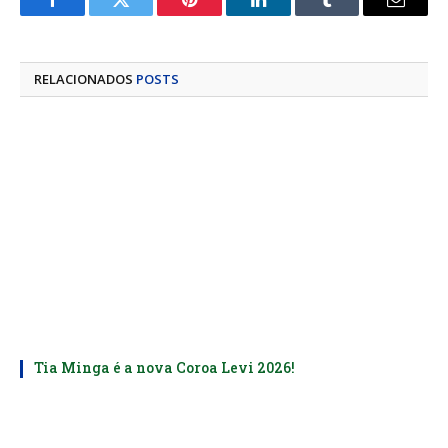
Facebook
Twitter
Pinterest
LinkedIn
Tumblr
E-
mail
RELACIONADOS
POSTS
Tia Minga é a nova Coroa Levi 2026!