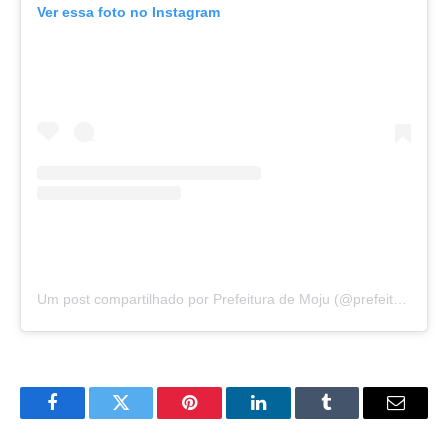
Ver essa foto no Instagram
Um post compartilhado por Prefeitura de Moju (@prefeituramoju)
Facebook
Twitter
Pinterest
LinkedIn
Tumblr
E-