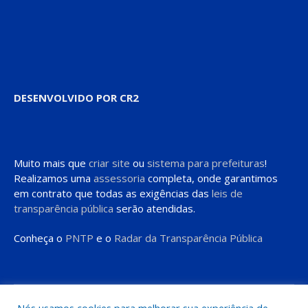
DESENVOLVIDO POR CR2
Muito mais que
criar site
ou
sistema para prefeituras
!
Realizamos uma
assessoria
completa, onde garantimos
em contrato que todas as exigências das
leis de
transparência pública
serão atendidas.
Conheça o
PNTP
e o
Radar da Transparência Pública
Todos os direitos reservados a Prefeitura de Moju