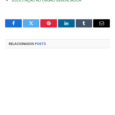
SOLICITAÇÃO AO ORGÃO GERENCIADOR
Facebook
Twitter
Pinterest
LinkedIn
Tumblr
E-
mail
RELACIONADOS
POSTS