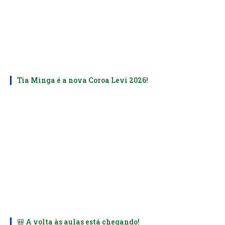
Tia Minga é a nova Coroa Levi 2026!
🎒 A volta às aulas está chegando!