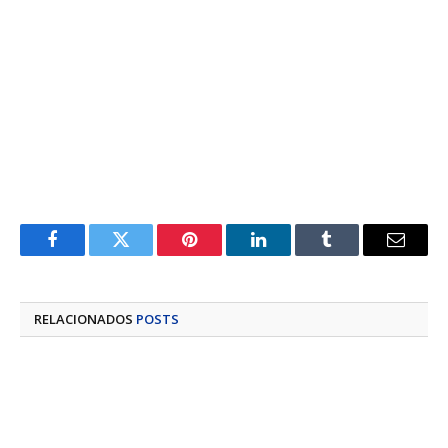
Facebook
Twitter
Pinterest
LinkedIn
Tumblr
E-
mail
RELACIONADOS
POSTS