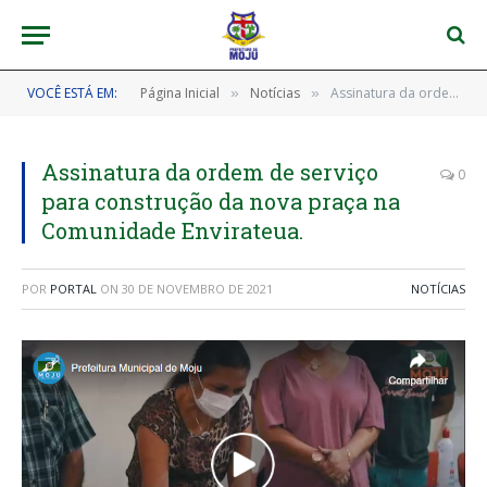
VOCÊ ESTÁ EM:
Página Inicial
Notícias
Assinatura da ordem de serviço para construção da nova praça na Comunidade Envirateua.
»
»
Assinatura da ordem de serviço
0
para construção da nova praça na
Comunidade Envirateua.
POR
PORTAL
ON
30 DE NOVEMBRO DE 2021
NOTÍCIAS