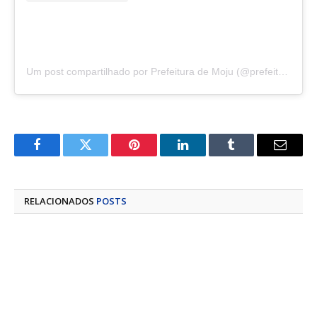
Um post compartilhado por Prefeitura de Moju (@prefeituramoju)
Facebook
Twitter
Pinterest
LinkedIn
Tumblr
E-
mail
RELACIONADOS
POSTS