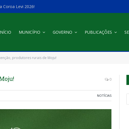
a Coroa Levi 2026!
INÍCIO
MUNICÍPIO
GOVERNO
PUBLICAÇÕES
SE
tenção, produtores rurais de Moju!
Moju!
0
NOTÍCIAS