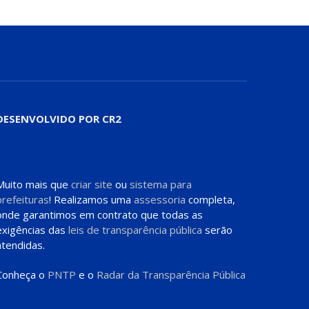
DESENVOLVIDO POR CR2
Muito mais que
criar site
ou
sistema para
prefeituras
! Realizamos uma
assessoria
completa,
onde garantimos em contrato que todas as
exigências das
leis de transparência pública
serão
atendidas.
Conheça o
PNTP
e o
Radar da Transparência Pública