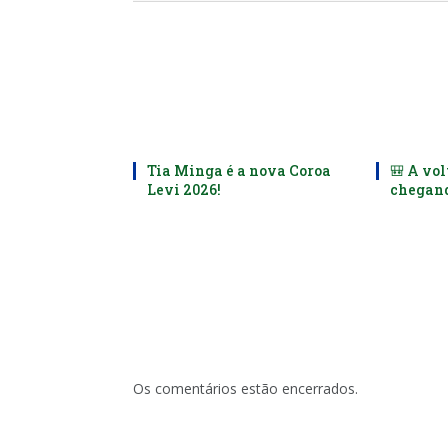
Tia Minga é a nova Coroa
🎒 A vol
Levi 2026!
chegand
Os comentários estão encerrados.