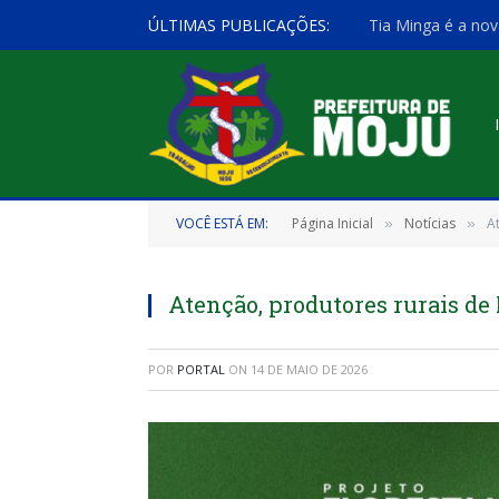
ÚLTIMAS PUBLICAÇÕES:
Tia Minga é a nov
VOCÊ ESTÁ EM:
Página Inicial
Notícias
A
»
»
Atenção, produtores rurais de 
POR
PORTAL
ON
14 DE MAIO DE 2026