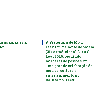
ta às aulas está
A Prefeitura de Moju
o!
realizou, na noite de ontem
(31), o tradicional Luau O
Levi 2026, reunindo
milhares de pessoas em
uma grande celebração de
música, cultura e
entretenimento no
Balneário O Levi.