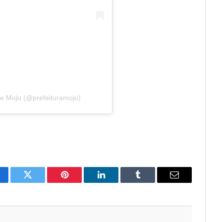
de Moju (@prefeituramoju)
cebook
Twitter
Pinterest
LinkedIn
Tumblr
E-
mail