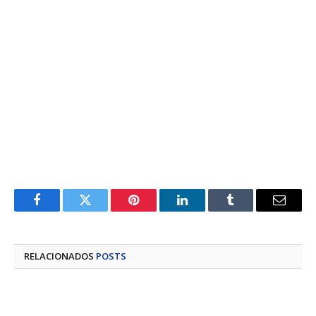
Facebook
Twitter
Pinterest
LinkedIn
Tumblr
E-
mail
RELACIONADOS
POSTS