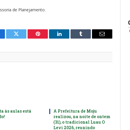
ssoria de Planejamento.
cebook
Twitter
Pinterest
LinkedIn
Tumblr
E-
mail
ta às aulas está
A Prefeitura de Moju
o!
realizou, na noite de ontem
(31), o tradicional Luau O
Levi 2026, reunindo