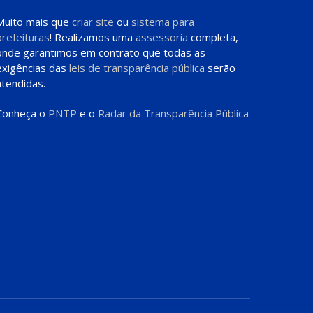
Muito mais que
criar site
ou
sistema para
prefeituras
! Realizamos uma
assessoria
completa,
onde garantimos em contrato que todas as
exigências das
leis de transparência pública
serão
atendidas.
Conheça o
PNTP
e o
Radar da Transparência Pública