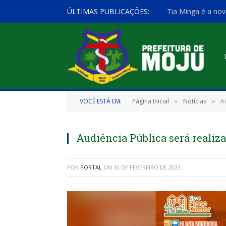
ÚLTIMAS PUBLICAÇÕES:
Tia Minga é a nov
VOCÊ ESTÁ EM:
Página Inicial
Notícias
A
»
»
Audiência Pública será realizad
POR
PORTAL
ON
10 DE FEVEREIRO DE 2023