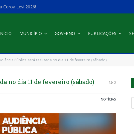
a Coroa Levi 2026!
INÍCIO
MUNICÍPIO
GOVERNO
PUBLICAÇÕES
SE
udiência Pública será realizada no dia 11 de fevereiro (sábado)
a no dia 11 de fevereiro (sábado)
0
NOTÍCIAS