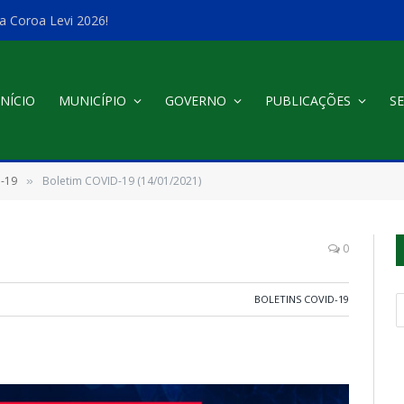
a Coroa Levi 2026!
INÍCIO
MUNICÍPIO
GOVERNO
PUBLICAÇÕES
SE
D-19
Boletim COVID-19 (14/01/2021)
»
0
BOLETINS COVID-19