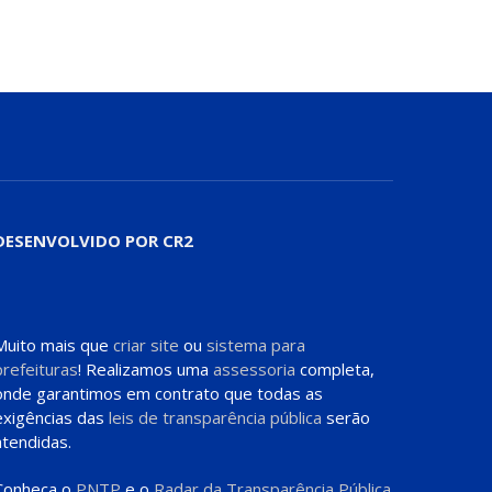
DESENVOLVIDO POR CR2
Muito mais que
criar site
ou
sistema para
prefeituras
! Realizamos uma
assessoria
completa,
onde garantimos em contrato que todas as
exigências das
leis de transparência pública
serão
atendidas.
Conheça o
PNTP
e o
Radar da Transparência Pública