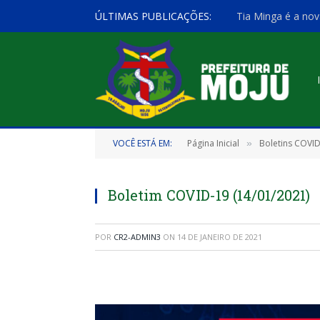
ÚLTIMAS PUBLICAÇÕES:
Tia Minga é a nov
VOCÊ ESTÁ EM:
Página Inicial
Boletins COVI
»
Boletim COVID-19 (14/01/2021)
POR
CR2-ADMIN3
ON
14 DE JANEIRO DE 2021