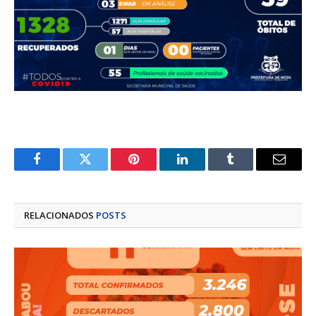
Facebook
Twitter
Pinterest
LinkedIn
Tumblr
E-
mail
RELACIONADOS
POSTS