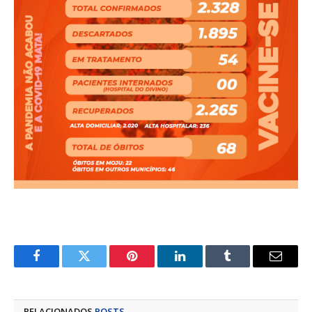
Facebook
Twitter
Pinterest
LinkedIn
Tumblr
E-
mail
RELACIONADOS
POSTS