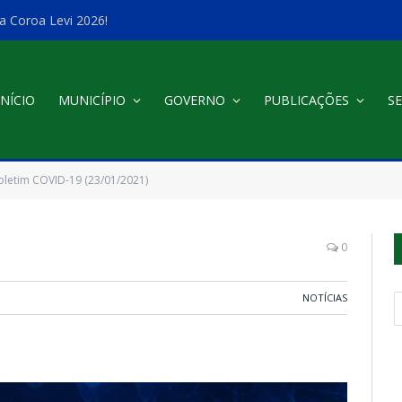
a Coroa Levi 2026!
INÍCIO
MUNICÍPIO
GOVERNO
PUBLICAÇÕES
SE
oletim COVID-19 (23/01/2021)
0
NOTÍCIAS