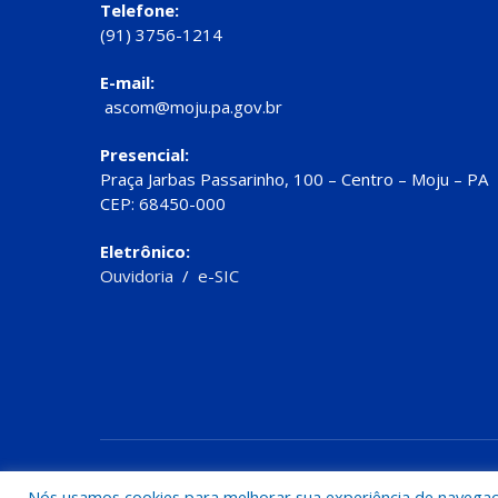
Telefone:
(91) 3756-1214
E-mail:
ascom@moju.pa.gov.br
Presencial:
Praça Jarbas Passarinho, 100 – Centro – Moju – PA
CEP: 68450-000
Eletrônico:
Ouvidoria
/
e-SIC
Todos os direitos reservados a Prefeitura de Moju
Nós usamos cookies para melhorar sua experiência de navegação