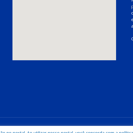
Mapa do Si
 no portal. Ao utilizar nosso portal, você concorda com a polític