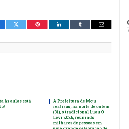
cebook
Twitter
Pinterest
LinkedIn
Tumblr
E-
mail
ta às aulas está
A Prefeitura de Moju
o!
realizou, na noite de ontem
(31), o tradicional Luau O
Levi 2026, reunindo
milhares de pessoas em
uma grande celebração de