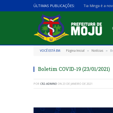
ÚLTIMAS PUBLICAÇÕES:
Tia Minga é a nov
VOCÊ ESTÁ EM:
Página Inicial
Notícias
B
»
»
Boletim COVID-19 (23/01/2021)
POR
CR2-ADMIN3
ON
23 DE JANEIRO DE 2021