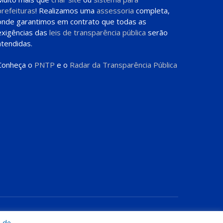
prefeituras
! Realizamos uma
assessoria
completa,
onde garantimos em contrato que todas as
exigências das
leis de transparência pública
serão
atendidas.
Conheça o
PNTP
e o
Radar da Transparência Pública
te
Acessar Área Administrativa
Acessar o Webmail
a de