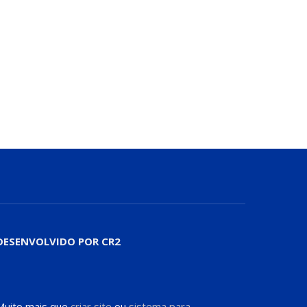
DESENVOLVIDO POR CR2
Muito mais que
criar site
ou
sistema para