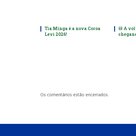
Tia Minga é a nova Coroa
🎒 A vol
Levi 2026!
chegand
Os comentários estão encerrados.