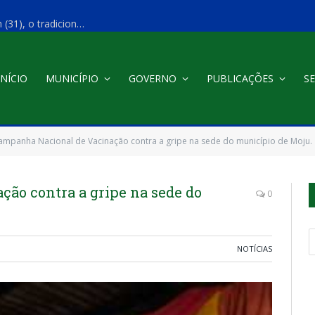
A Prefeitura de Moju realizou, na noite de ontem (31), o tradicional Luau O Levi 2026, reunindo milhares de pessoas em uma grande celebração de música, cultura e entretenimento no Balneário O Levi.
INÍCIO
MUNICÍPIO
GOVERNO
PUBLICAÇÕES
SE
ampanha Nacional de Vacinação contra a gripe na sede do município de Moju.
ão contra a gripe na sede do
0
NOTÍCIAS