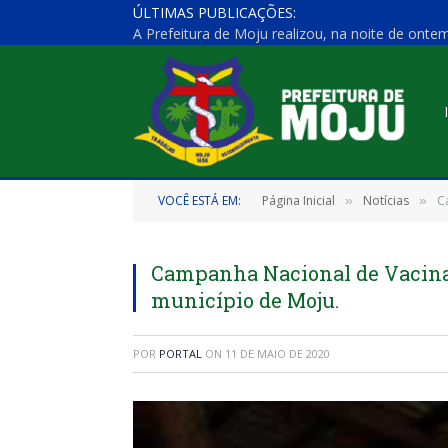
ÚLTIMAS PUBLICAÇÕES:
VOCÊ ESTÁ EM:
Página Inicial
Notícias
C
»
»
Campanha Nacional de Vacinaç
município de Moju.
POR
PORTAL
ON
11 DE MAIO DE 2020