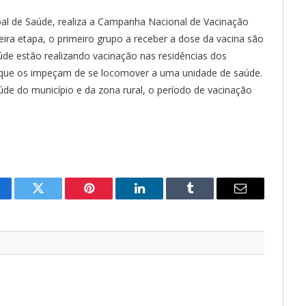
ipal de Saúde, realiza a Campanha Nacional de Vacinação
eira etapa, o primeiro grupo a receber a dose da vacina são
úde estão realizando vacinação nas residências dos
ue os impeçam de se locomover a uma unidade de saúde.
úde do município e da zona rural, o período de vacinação
cebook
Twitter
Pinterest
LinkedIn
Tumblr
E-
mail