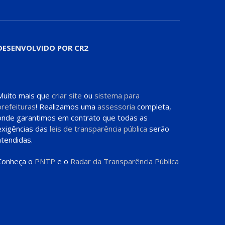
DESENVOLVIDO POR CR2
Muito mais que
criar site
ou
sistema para
prefeituras
! Realizamos uma
assessoria
completa,
onde garantimos em contrato que todas as
exigências das
leis de transparência pública
serão
atendidas.
Conheça o
PNTP
e o
Radar da Transparência Pública