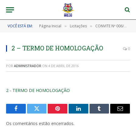
VOCÊ ESTÁ EM:
Página Inicial
Licitações
CONVITE Nº 006/2015
»
»
2 – TERMO DE HOMOLOGAÇÃO
0
POR
ADMINISTRADOR
ON
4 DE ABRIL DE 2016
2 - TERMO DE HOMOLOGAÇÃO
Facebook
Twitter
Pinterest
LinkedIn
Tumblr
E-
mail
Os comentários estão encerrados.