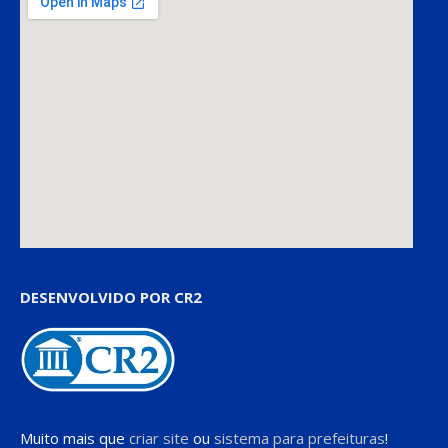
DESENVOLVIDO POR CR2
Muito mais que
criar site
ou
sistema para prefeituras
!