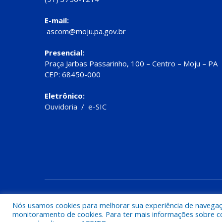
E-mail:
ascom@moju.pa.gov.br
Presencial:
Praça Jarbas Passarinho, 100 – Centro – Moju – PA
CEP: 68450-000
Eletrônico:
Ouvidoria
/
e-SIC
Todos os direitos reservados a Prefeitura de Moju
Nós usamos cookies para melhorar sua experiência de navegação
monitoramento de cookies. Para ter mais informações sobre como