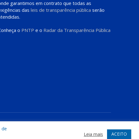
onde garantimos em contrato que todas as
exigências das
leis de transparência pública
serão
atendidas.
Conheça o
PNTP
e o
Radar da Transparência Pública
te
Acessar Área Administrativa
Acessar o Webmail
a de
ACEITO
Leia mais