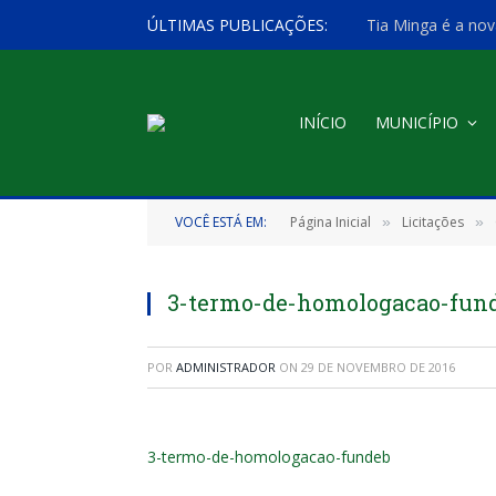
ÚLTIMAS PUBLICAÇÕES:
Tia Minga é a nov
INÍCIO
MUNICÍPIO
VOCÊ ESTÁ EM:
Página Inicial
Licitações
»
»
3-termo-de-homologacao-fun
POR
ADMINISTRADOR
ON
29 DE NOVEMBRO DE 2016
3-termo-de-homologacao-fundeb