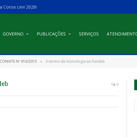
a Coroa Levi 2026!
GOVERNO
PUBLICAÇÕES
SERVIÇOS
ATENDIMENT
CONVITE Nº 016/2015
3-termo-de-homologacao-fundeb
»
deb
0