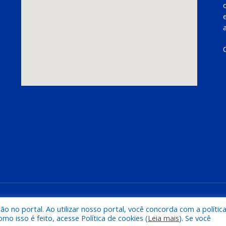
Mapa do Si
 no portal. Ao utilizar nosso portal, você concorda com a polític
 isso é feito, acesse Política de cookies (
Leia mais
). Se você