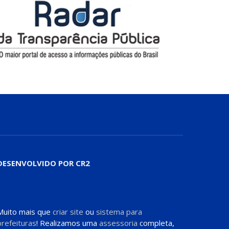
DESENVOLVIDO POR CR2
Muito mais que
criar site
ou
sistema para
prefeituras
! Realizamos uma
assessoria
completa,