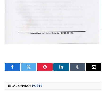
Facebook
Twitter
Pinterest
LinkedIn
Tumblr
E-
mail
RELACIONADOS
POSTS