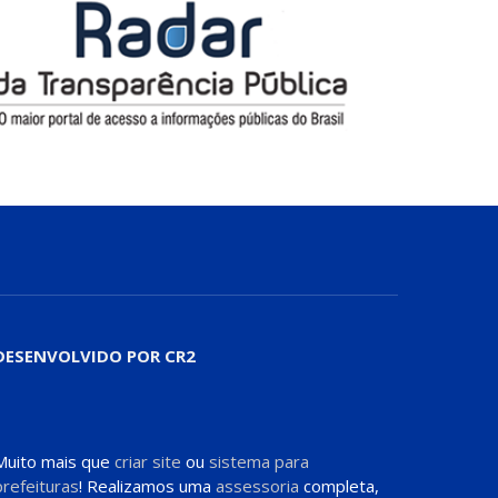
DESENVOLVIDO POR CR2
Muito mais que
criar site
ou
sistema para
prefeituras
! Realizamos uma
assessoria
completa,