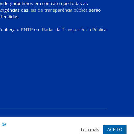
onde garantimos em contrato que todas as
exigências das
leis de transparência pública
serão
atendidas.
Conheça o
PNTP
e o
Radar da Transparência Pública
te
Acessar Área Administrativa
Acessar o Webmail
a de
ACEITO
Leia mais