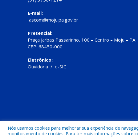
E-mail:
ascom@moju.pa.gov.br
Presencial:
Praça Jarbas Passarinho, 100 – Centro – Moju – PA
CEP: 68450-000
Eletrônico:
Ouvidoria
/
e-SIC
Todos os direitos reservados a Prefeitura de Moju
Nós usamos cookies para melhorar sua experiência de navegação
monitoramento de cookies. Para ter mais informações sobre como