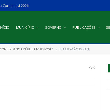
a Coroa Levi 2026!
INÍCIO
MUNICÍPIO
GOVERNO
PUBLICAÇÕES
SE
CONCORRÊNCIA PÚBLICA Nº 001/2017
PUBLICAÇÃO DOU (1)
»
0