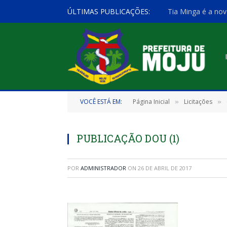
ÚLTIMAS PUBLICAÇÕES:
Tia Minga é a nov
VOCÊ ESTÁ EM:
Página Inicial
Licitações
»
»
PUBLICAÇÃO DOU (1)
POR
ADMINISTRADOR
ON
26 DE ABRIL DE 2017