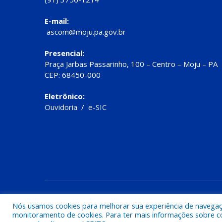
E-mail:
ascom@moju.pa.gov.br
Presencial:
Praça Jarbas Passarinho, 100 – Centro – Moju – PA
CEP: 68450-000
Eletrônico:
Ouvidoria
/
e-SIC
Todos os direitos reservados a Prefeitura de Moju
Nós usamos cookies para melhorar sua experiência de navegação
monitoramento de cookies. Para ter mais informações sobre como