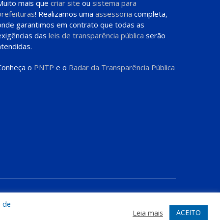
Muito mais que
criar site
ou
sistema para
prefeituras
! Realizamos uma
assessoria
completa,
onde garantimos em contrato que todas as
exigências das
leis de transparência pública
serão
atendidas.
Conheça o
PNTP
e o
Radar da Transparência Pública
te
Acessar Área Administrativa
Acessar o Webmail
a de
ACEITO
Leia mais