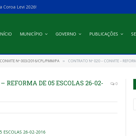
a Coroa Levi 2026!
INÍCIO
MUNICÍPIO
GOVERNO
PUBLICAÇÕES
SE
CONVITE Nº 003/2016/CPL/PMM/PA
CONTRATO Nº 020 – CONVITE – REFORM
»
– REFORMA DE 05 ESCOLAS 26-02-
0
5 ESCOLAS 26-02-2016