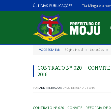
ÚLTIMAS PUBLICAÇÕES:
Tia Minga é a nov
VOCÊ ESTÁ EM:
Página Inicial
Licitações
»
»
CONTRATO Nº 020 – CONVITE 
2016
POR
ADMINISTRADOR
ON
20 DE JULHO DE 2016
CONTRATO Nº 020 - CONVITE - REFORMA DE 0