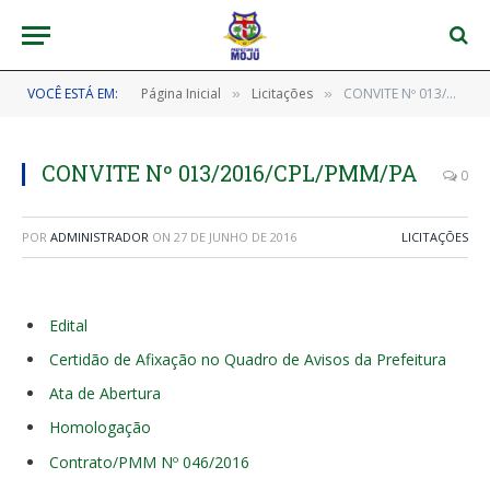
VOCÊ ESTÁ EM:
Página Inicial
Licitações
CONVITE Nº 013/2016/CPL/PMM/PA
»
»
CONVITE Nº 013/2016/CPL/PMM/PA
0
POR
ADMINISTRADOR
ON
27 DE JUNHO DE 2016
LICITAÇÕES
Edital
Certidão de Afixação no Quadro de Avisos da Prefeitura
Ata de Abertura
Homologação
Contrato/PMM Nº 046/2016