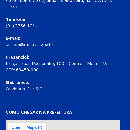
Atendimento de segunda a sexta-feira, das 07:30 às
13:30
Telefone:
(91) 3756-1214
E-mail:
ascom@moju.pa.gov.br
Presencial:
Praça Jarbas Passarinho, 100 – Centro – Moju – PA
CEP: 68450-000
Eletrônico:
Ouvidoria
/
e-SIC
COMO CHEGAR NA PREFEITURA