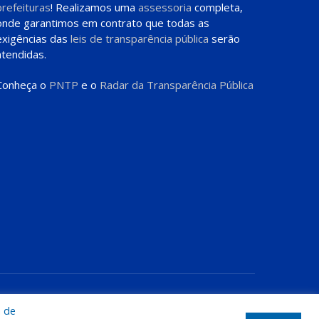
prefeituras
! Realizamos uma
assessoria
completa,
onde garantimos em contrato que todas as
exigências das
leis de transparência pública
serão
atendidas.
Conheça o
PNTP
e o
Radar da Transparência Pública
te
Acessar Área Administrativa
Acessar o Webmail
a de