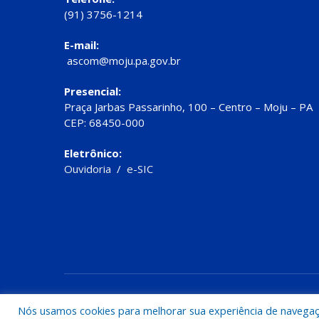
(91) 3756-1214
E-mail:
ascom@moju.pa.gov.br
Presencial:
Praça Jarbas Passarinho, 100 – Centro – Moju – PA
CEP: 68450-000
Eletrônico:
Ouvidoria
/
e-SIC
Todos os direitos reservados a Prefeitura de Moju
Nós usamos cookies para melhorar sua experiência de navegação