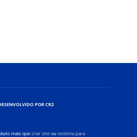
DESENVOLVIDO POR CR2
Muito mais que
criar site
ou
sistema para