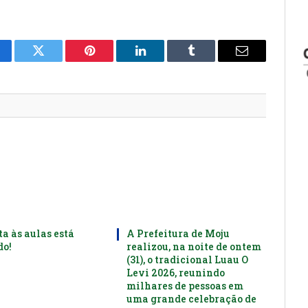
cebook
Twitter
Pinterest
LinkedIn
Tumblr
E-
mail
ta às aulas está
A Prefeitura de Moju
o!
realizou, na noite de ontem
(31), o tradicional Luau O
Levi 2026, reunindo
milhares de pessoas em
uma grande celebração de