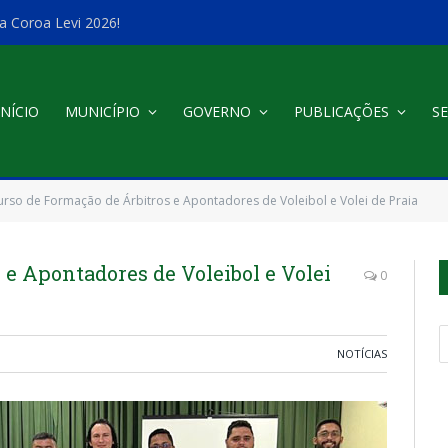
a Coroa Levi 2026!
INÍCIO
MUNICÍPIO
GOVERNO
PUBLICAÇÕES
SE
urso de Formação de Árbitros e Apontadores de Voleibol e Volei de Praia
 e Apontadores de Voleibol e Volei
0
NOTÍCIAS