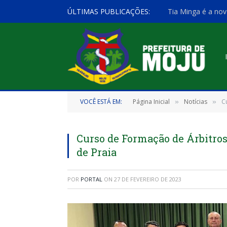
ÚLTIMAS PUBLICAÇÕES:
Tia Minga é a nov
VOCÊ ESTÁ EM:
Página Inicial
Notícias
C
»
»
Curso de Formação de Árbitros
de Praia
POR
PORTAL
ON
27 DE FEVEREIRO DE 2023