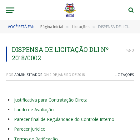
VOCÊ ESTÁ EM:
Página Inicial
Licitações
DISPENSA DE LICITAÇÃO DLI Nº 2018/0002
»
»
DISPENSA DE LICITAÇÃO DLI Nº
0
2018/0002
POR
ADMINISTRADOR
ON
2 DE JANEIRO DE 2018
LICITAÇÕES
Justificativa para Contratação Direta
Laudo de Avaliação
Parecer final de Regularidade do Controle Interno
Parecer Juridico
Termo de Ratificação