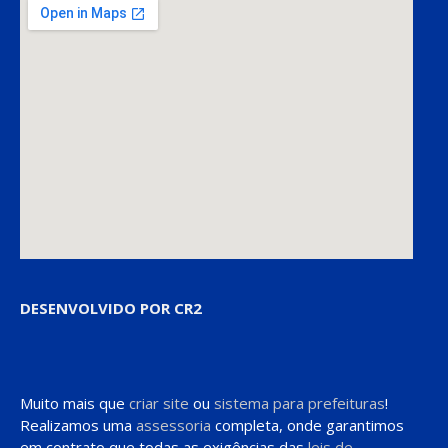
DESENVOLVIDO POR CR2
Muito mais que
criar site
ou
sistema para prefeituras
!
Realizamos uma
assessoria
completa, onde garantimos
em contrato que todas as exigências das
leis de