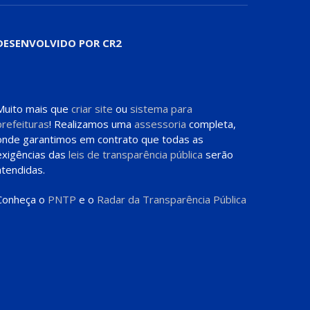
DESENVOLVIDO POR CR2
Muito mais que
criar site
ou
sistema para
prefeituras
! Realizamos uma
assessoria
completa,
onde garantimos em contrato que todas as
exigências das
leis de transparência pública
serão
atendidas.
Conheça o
PNTP
e o
Radar da Transparência Pública