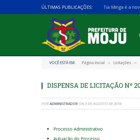
ÚLTIMAS PUBLICAÇÕES:
Tia Minga é a nov
VOCÊ ESTÁ EM:
Página Inicial
Licitações
»
»
DISPENSA DE LICITAÇÃO Nº 20
POR
ADMINISTRADOR
ON
3 DE AGOSTO DE 2018
Processo Administrativo
Autuação do Processo