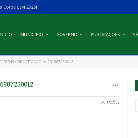
a Coroa Levi 2026!
INÍCIO
MUNICÍPIO
GOVERNO
PUBLICAÇÕES
SE
DISPENSA DE LICITAÇÃO Nº 201807230012
1807230012
0
LICITAÇÕES