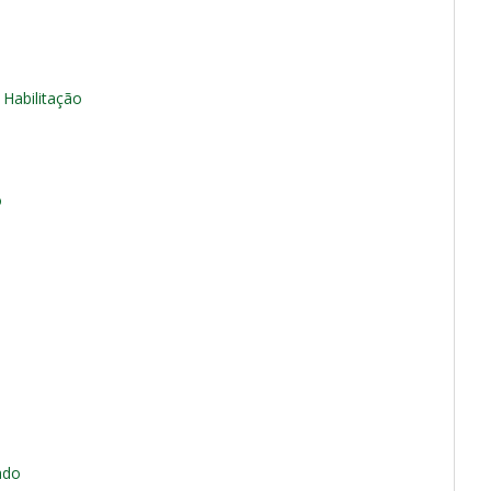
Habilitação
o
ado