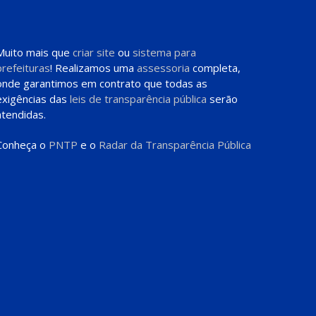
Muito mais que
criar site
ou
sistema para
prefeituras
! Realizamos uma
assessoria
completa,
onde garantimos em contrato que todas as
exigências das
leis de transparência pública
serão
atendidas.
Conheça o
PNTP
e o
Radar da Transparência Pública