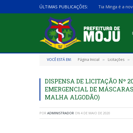
ÚLTIMAS PUBLICAÇÕES:
Tia Minga é a nov
VOCÊ ESTÁ EM:
Página Inicial
Licitações
»
»
DISPENSA DE LICITAÇÃO Nº 2
EMERGENCIAL DE MÁSCARAS 
MALHA ALGODÃO)
POR
ADMINISTRADOR
ON
4 DE MAIO DE 2020