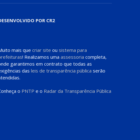
DESENVOLVIDO POR CR2
Muito mais que
criar site
ou
sistema para
prefeituras
! Realizamos uma
assessoria
completa,
onde garantimos em contrato que todas as
exigências das
leis de transparência pública
serão
atendidas.
Conheça o
PNTP
e o
Radar da Transparência Pública