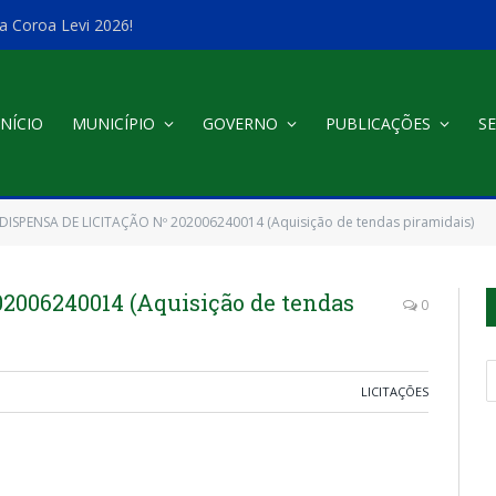
a Coroa Levi 2026!
INÍCIO
MUNICÍPIO
GOVERNO
PUBLICAÇÕES
SE
DISPENSA DE LICITAÇÃO Nº 202006240014 (Aquisição de tendas piramidais)
2006240014 (Aquisição de tendas
0
LICITAÇÕES