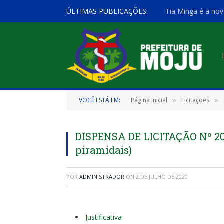
ÚLTIMAS PUBLICAÇÕES:
Tia Minga é a nov
VOCÊ ESTÁ EM:
Página Inicial
Licitações
»
»
DISPENSA DE LICITAÇÃO Nº 20
piramidais)
POR
ADMINISTRADOR
ON
2 DE JULHO DE 2020
Justificativa