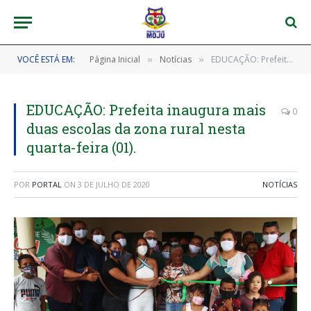
VOCÊ ESTÁ EM:
Página Inicial
Notícias
EDUCAÇÃO: Prefeita inaugura mais duas escolas da zona rural nesta quarta-feira (01).
»
»
EDUCAÇÃO: Prefeita inaugura mais
0
duas escolas da zona rural nesta
quarta-feira (01).
POR
PORTAL
ON
3 DE JULHO DE 2020
NOTÍCIAS