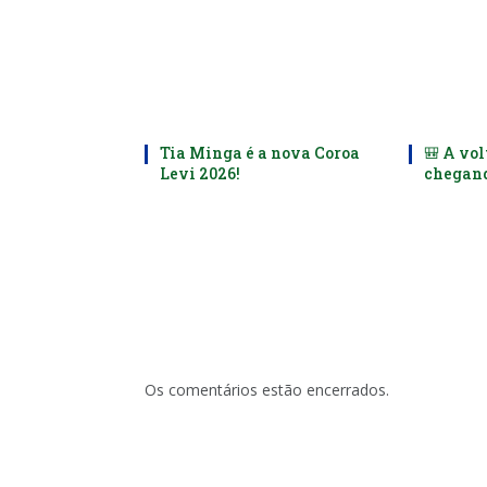
Tia Minga é a nova Coroa
🎒 A vol
Levi 2026!
chegand
Os comentários estão encerrados.