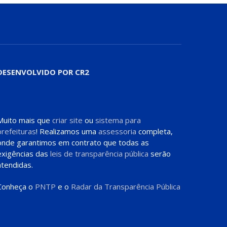
DESENVOLVIDO POR CR2
Muito mais que
criar site
ou
sistema para
prefeituras
! Realizamos uma
assessoria
completa,
onde garantimos em contrato que todas as
exigências das
leis de transparência pública
serão
atendidas.
Conheça o
PNTP
e o
Radar da Transparência Pública