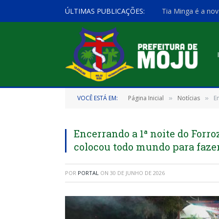
ÚLTIMAS PUBLICAÇÕES:
Tia Minga é a nov
VOCÊ ESTÁ EM:
Página Inicial
Notícias
E
»
»
Encerrando a 1ª noite do Forr
colocou todo mundo para fazer
POR
PORTAL
ON
30 DE JUNHO DE 2026