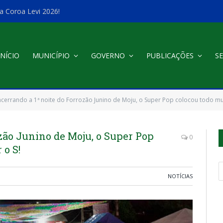
a Coroa Levi 2026!
INÍCIO
MUNICÍPIO
GOVERNO
PUBLICAÇÕES
SE
ncerrando a 1ª noite do Forrozão Junino de Moju, o Super Pop colocou todo mu
ozão Junino de Moju, o Super Pop
0
 o S!
NOTÍCIAS