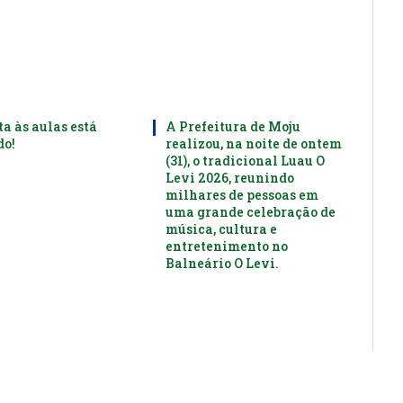
ta às aulas está
A Prefeitura de Moju
o!
realizou, na noite de ontem
(31), o tradicional Luau O
Levi 2026, reunindo
milhares de pessoas em
uma grande celebração de
música, cultura e
entretenimento no
Balneário O Levi.