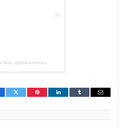
de Moju (@prefeituramoju)
cebook
Twitter
Pinterest
LinkedIn
Tumblr
E-
mail