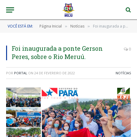
VOCÊ ESTÁ EM:
Página Inicial
Notícias
Foi inaugurada a ponte Gerson Peres, sobre o Rio Meruú.
»
»
Foi inaugurada a ponte Gerson
0
Peres, sobre o Rio Meruú.
POR
PORTAL
ON
24 DE FEVEREIRO DE 2022
NOTÍCIAS