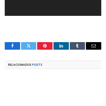
Facebook
Twitter
Pinterest
LinkedIn
Tumblr
E-
mail
RELACIONADOS
POSTS