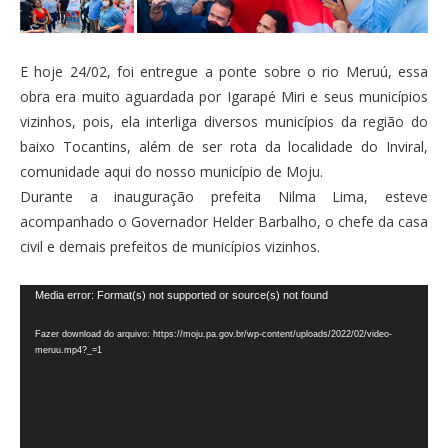
E hoje 24/02, foi entregue a ponte sobre o rio Meruú, essa
obra era muito aguardada por Igarapé Miri e seus municípios
vizinhos, pois, ela interliga diversos municípios da região do
baixo Tocantins, além de ser rota da localidade do Inviral,
comunidade aqui do nosso município de Moju.
Durante a inauguração prefeita Nilma Lima, esteve
acompanhado o Governador Helder Barbalho, o chefe da casa
civil e demais prefeitos de municípios vizinhos.
Tocador
Media error: Format(s) not supported or source(s) not found
de
Fazer download do arquivo: https://moju.pa.gov.br/wp-content/uploads/2022/02/video-
vídeo
meruu.mp4?_=1