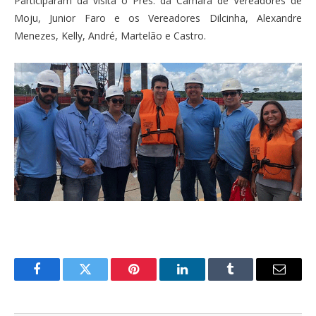
Participaram da visita o Pres. da Câmara de Vereadores de
Moju, Junior Faro e os Vereadores Dilcinha, Alexandre
Menezes, Kelly, André, Martelão e Castro.
Facebook
Twitter
Pinterest
LinkedIn
Tumblr
E-
mail