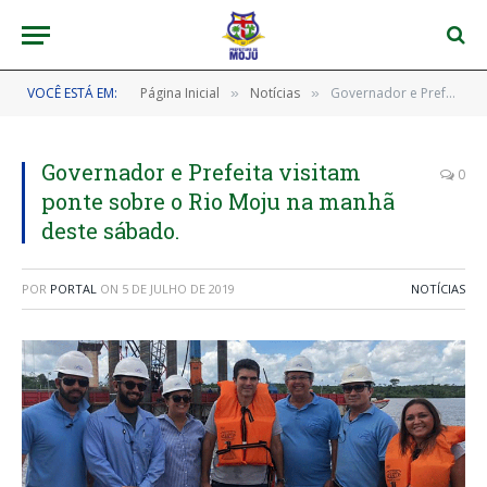
VOCÊ ESTÁ EM:
Página Inicial
Notícias
Governador e Prefeita visitam ponte sobre o Rio Moju na manhã deste sábado.
»
»
Governador e Prefeita visitam
0
ponte sobre o Rio Moju na manhã
deste sábado.
POR
PORTAL
ON
5 DE JULHO DE 2019
NOTÍCIAS