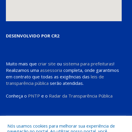
DESENVOLVIDO POR CR2
Muito mais que
criar site
ou
sistema para prefeituras
!
Realizamos uma
assessoria
completa, onde garantimos
em contrato que todas as exigências das
leis de
transparência pública
serão atendidas.
Conheça o
PNTP
e o
Radar da Transparência Pública
Todos os direitos reservados a Prefeitura de Moju
Nós usamos cookies para melhorar sua experiência de
navegação no portal. Ao utilizar nosso portal, você