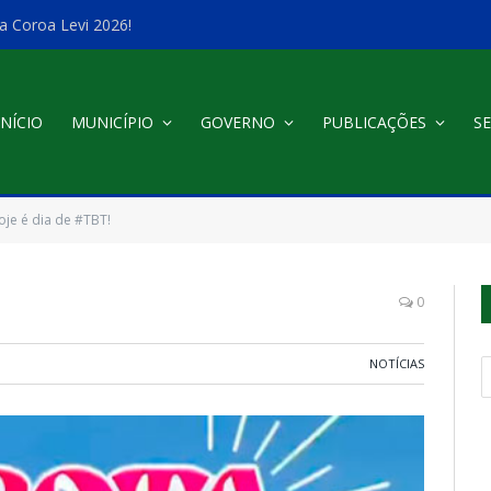
a Coroa Levi 2026!
INÍCIO
MUNICÍPIO
GOVERNO
PUBLICAÇÕES
SE
oje é dia de #TBT!
0
NOTÍCIAS