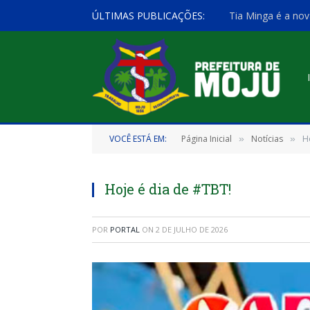
ÚLTIMAS PUBLICAÇÕES:
Tia Minga é a nov
VOCÊ ESTÁ EM:
Página Inicial
Notícias
H
»
»
Hoje é dia de #TBT!
POR
PORTAL
ON
2 DE JULHO DE 2026