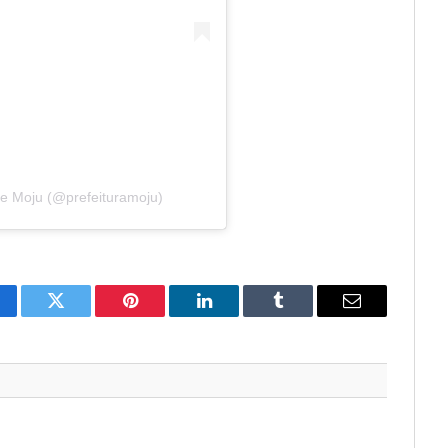
de Moju (@prefeituramoju)
cebook
Twitter
Pinterest
LinkedIn
Tumblr
E-
mail