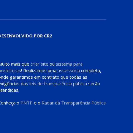
DESENVOLVIDO POR CR2
Muito mais que
criar site
ou
sistema para
prefeituras
! Realizamos uma
assessoria
completa,
onde garantimos em contrato que todas as
exigências das
leis de transparência pública
serão
atendidas.
Conheça o
PNTP
e o
Radar da Transparência Pública